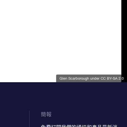
Glen Scarborough
under CC BY-SA 2.0
簡報