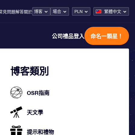
博客
場合
PLN
繁體中文
常見問題解答
關於
公司禮品
登入
命名一顆星！
博客類別
OSR指南
天文學
提示和禮物