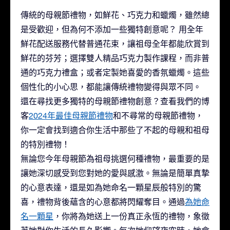
傳統的母親節禮物，如鮮花、巧克力和蠟燭，雖然總
是受歡迎，但為何不添加一些獨特創意呢？ 用全年
鮮花配送服務代替普通花束，讓祖母全年都能欣賞到
鮮花的芬芳；選擇雙人精品巧克力製作課程，而非普
通的巧克力禮盒；或者定製她喜愛的香氛蠟燭。這些
個性化的小心思，都能讓傳統禮物變得與眾不同。
還在尋找更多獨特的母親節禮物創意？查看我們的博
客
2024年最佳母親節禮物
和
不尋常的母親節禮物
，
你一定會找到適合你生活中那些了不起的母親和祖母
的特別禮物！
無論您今年母親節為祖母挑選何種禮物，最重要的是
讓她深切感受到您對她的愛與感激。無論是簡單真摯
的心意表達，還是如為她命名一顆星辰般特別的驚
喜，禮物背後蘊含的心意都將閃耀奪目。通過
為她命
名一顆星
，你將為她送上一份真正永恆的禮物，象徵