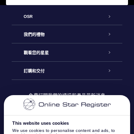
OSR
客戶服務
我們的禮物
聯繫我們
Online Star禮物
觀看您的星星
博客
OSR禮物包
星星注册
訂購和交付
OSR Star Finder App
常見問題解答
Super Star 禮物
客戶登錄
免費訂閱我們的通訊和產品最新消息
個性化的Star Page
評論
OSR 禮物卡
付款資訊
One Million Stars
This website uses cookies
公司禮品
配送信息
We use cookies to personalise content and ads, to