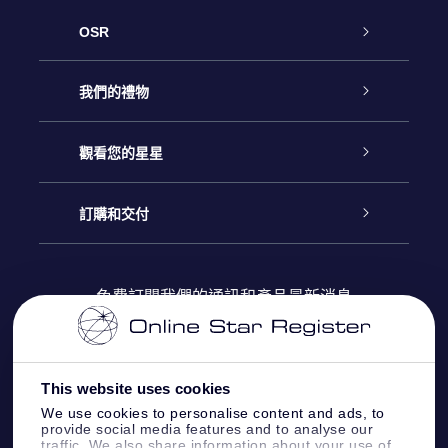
OSR
客戶服務
我們的禮物
聯繫我們
Online Star禮物
觀看您的星星
博客
OSR禮物包
星星注册
訂購和交付
OSR Star Finder App
常見問題解答
Super Star 禮物
客戶登錄
免費訂閱我們的通訊和產品最新消息
個性化的Star Page
評論
OSR 禮物卡
付款資訊
One Million Stars
This website uses cookies
公司禮品
配送信息
We use cookies to personalise content and ads, to
provide social media features and to analyse our
OSR Starsaver
traffic. We also share information about your use of