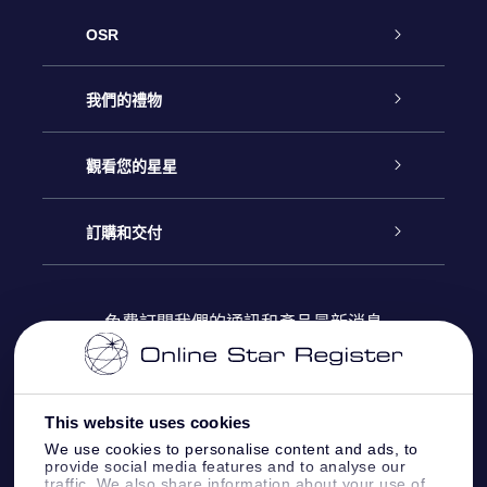
OSR
客戶服務
我們的禮物
聯繫我們
Online Star禮物
觀看您的星星
博客
OSR禮物包
星星注册
訂購和交付
OSR Star Finder App
常見問題解答
Super Star 禮物
客戶登錄
免費訂閱我們的通訊和產品最新消息
個性化的Star Page
評論
OSR 禮物卡
付款資訊
One Million Stars
This website uses cookies
公司禮品
配送信息
We use cookies to personalise content and ads, to
provide social media features and to analyse our
OSR Starsaver
traffic. We also share information about your use of