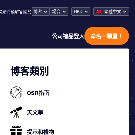
博客
場合
HKD
繁體中文
常見問題解答
關於
公司禮品
登入
命名一顆星！
博客類別
OSR指南
天文學
提示和禮物