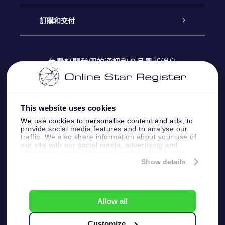
博客
OSR禮物包
星星注册
訂購和交付
OSR Star Finder App
常見問題解答
Super Star 禮物
客戶登錄
免費訂閱我們的通訊和產品最新消息
個性化的Star Page
評論
OSR 禮物卡
付款資訊
One Million Stars
This website uses cookies
公司禮品
配送信息
We use cookies to personalise content and ads, to
provide social media features and to analyse our
OSR Starsaver
traffic. We also share information about your use of
退貨政策
our site with our social media, advertising and
analytics partners who may combine it with other
information that you’ve provided to them or that
Show details
帶我飛向星星 VR 應用程序
they’ve collected from your use of their services.
個星座
Online Star Register BV
- Laan van de Maagd
83, 7324 BT Apeldoorn, The Netherlands
Allow all
客戶服務:
help@osr.org
KVK: 60333553, VAT: NL 8538.62.722B01
Customize
One Million Stars