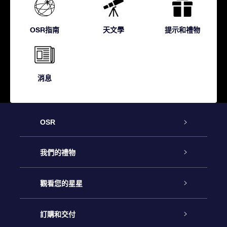
OSR指南
天文學
提示和禮物
消息
OSR
客戶服務
我們的禮物
聯繫我們
Online Star禮物
觀看您的星星
博客
OSR禮物包
星星注册
訂購和交付