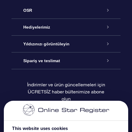
OSR
Hizmet
Hediyelerimiz
İletişim
Çevrimiçi Yıldız Hediyesi
Yıldızınızı görüntüleyin
Blogu
OSR Hediye Paketi
Star Register
Sipariş ve teslimat
Sıkça Sorulan Sorular
Muhteşem Yıldız Hediyesi
OSR Star Finder Uygulaması
Müşteri Girişi
İndirimler ve ürün güncellemeleri için
ÜCRETSİZ haber bültenimize abone
Değerlendirmeler
OSR Hediye Kartı
Kişiselleştirilmiş Yıldız Sayfası
Ödeme bilgileri
olun
Kurumsal hediyeler
Bir Milyon Yıldız
Sevkiyat bilgileri
OSR Starsaver
İade Politikası
This website uses cookies