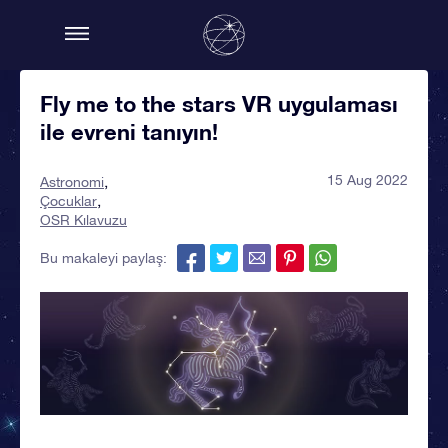
Fly me to the stars VR uygulaması
ile evreni tanıyın!
15 Aug 2022
Astronomi
Çocuklar
OSR Kılavuzu
Bu makaleyi paylaş: