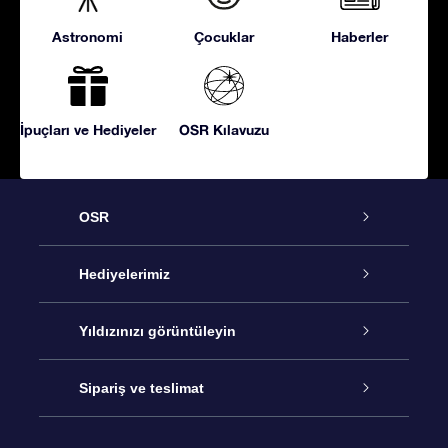
Astronomi
Çocuklar
Haberler
İpuçları ve Hediyeler
OSR Kılavuzu
OSR
Hizmet
Hediyelerimiz
İletişim
Çevrimiçi Yıldız Hediyesi
Yıldızınızı görüntüleyin
Blogu
OSR Hediye Paketi
Star Register
Sipariş ve teslimat
Sıkça Sorulan Sorular
Muhteşem Yıldız Hediyesi
OSR Star Finder Uygulaması
Müşteri Girişi