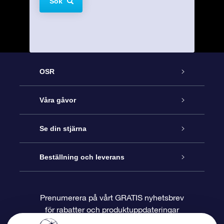
Sök
OSR
Kundtjänst
Våra gåvor
Kontakta oss
Online-Stjärngåva
Se din stjärna
Blogg
OSR Gåvopaket
Stjärnregiste
Beställning och leverans
Vanliga frågor
Super Star-gåva
OSR:s App Star Finder
Kundinloggning
Prenumerera på vårt GRATIS nyhetsbrev
för rabatter och produktuppdateringar
Recensioner
OSR Presentkort
Personlig Stjärnsida
Betalningsinformation