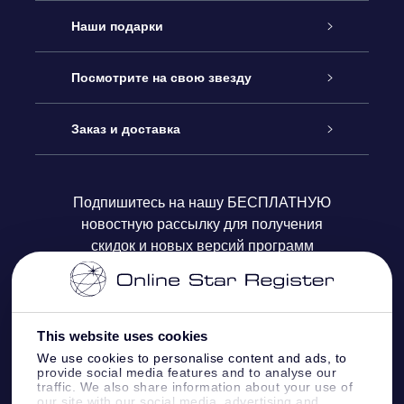
Обслуживание
Наши подарки
Как с нами связаться
Онлайн подарок Online Star Gift
Посмотрите на свою звезду
Блог
Подарочный набор OSR
Звездный реестр
Заказ и доставка
Часто задаваемые вопросы
Подарок Super Star Gift
приложения OSR Star Finder
Логин пользователя
Подпишитесь на нашу БЕСПЛАТНУЮ
новостную рассылку для получения
Отзывы
Подарочная карта OSR
Персонализированная страница Star Page
Платежная информация
скидок и новых версий программ
Корпоративные подарки
One Million Stars
Информация по доставке
OSR Starsaver
Политика возврата
This website uses cookies
We use cookies to personalise content and ads, to
provide social media features and to analyse our
VR-приложение Fly me to the stars
Созвездиях
traffic. We also share information about your use of
our site with our social media, advertising and