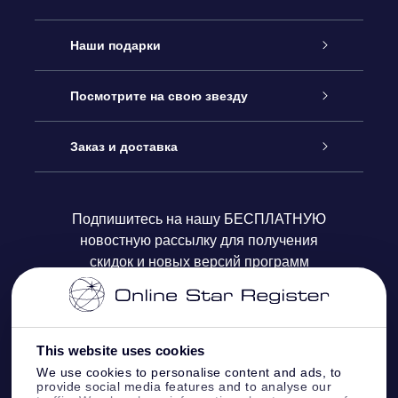
Обслуживание
Наши подарки
Как с нами связаться
Онлайн подарок Online Star Gift
Посмотрите на свою звезду
Блог
Подарочный набор OSR
Звездный реестр
Заказ и доставка
Часто задаваемые вопросы
Подарок Super Star Gift
приложения OSR Star Finder
Логин пользователя
Подпишитесь на нашу БЕСПЛАТНУЮ
новостную рассылку для получения
Отзывы
Подарочная карта OSR
Персонализированная страница Star Page
Платежная информация
скидок и новых версий программ
Корпоративные подарки
One Million Stars
Информация по доставке
OSR Starsaver
Политика возврата
This website uses cookies
We use cookies to personalise content and ads, to
provide social media features and to analyse our
VR-приложение Fly me to the stars
Созвездиях