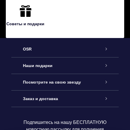
Советы и подарки
OSR
Обслуживание
Наши подарки
Как с нами связаться
Онлайн подарок Online Star Gift
Посмотрите на свою звезду
Блог
Подарочный набор OSR
Звездный реестр
Заказ и доставка
Часто задаваемые вопросы
Подарок Super Star Gift
приложения OSR Star Finder
Логин пользователя
Подпишитесь на нашу БЕСПЛАТНУЮ
новостную рассылку для получения