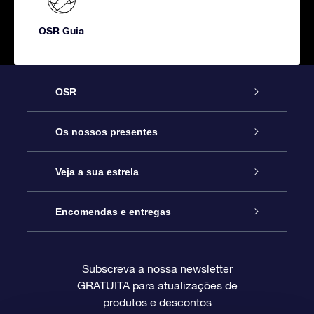
OSR Guia
OSR
Serviço
Os nossos presentes
Contactos
Prenda Star Online
Veja a sua estrela
O Blog
Pacote Prenda OSR
Registo de Estrela
Encomendas e entregas
Perguntas Frequentes
Super Presente Estrela
App OSR Star Finder
Login do Cliente
Subscreva a nossa newsletter
GRATUITA para atualizações de
Avaliações
O Cartão Presente OSR
Página de Estrela personalizada
Informação de pagamento
produtos e descontos