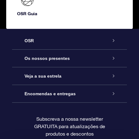
OSR Guia
OSR
Serviço
Os nossos presentes
Contactos
Prenda Star Online
Veja a sua estrela
O Blog
Pacote Prenda OSR
Registo de Estrela
Encomendas e entregas
Perguntas Frequentes
Super Presente Estrela
App OSR Star Finder
Login do Cliente
Subscreva a nossa newsletter
GRATUITA para atualizações de
Avaliações
O Cartão Presente OSR
Página de Estrela personalizada
Informação de pagamento
produtos e descontos