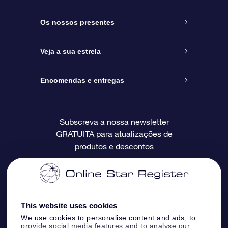
Serviço
Os nossos presentes
Contactos
Prenda Star Online
Veja a sua estrela
O Blog
Pacote Prenda OSR
Registo de Estrela
Encomendas e entregas
Perguntas Frequentes
Super Presente Estrela
App OSR Star Finder
Login do Cliente
Subscreva a nossa newsletter
GRATUITA para atualizações de
Avaliações
O Cartão Presente OSR
Página de Estrela personalizada
Informação de pagamento
produtos e descontos
Presentes corporativos
Um Milhão de Estrelas
Informação de envio
OSR screensaver de estrela
Política de Devolução
This website uses cookies
We use cookies to personalise content and ads, to
App RV fly me to the stars
Constelações
provide social media features and to analyse our