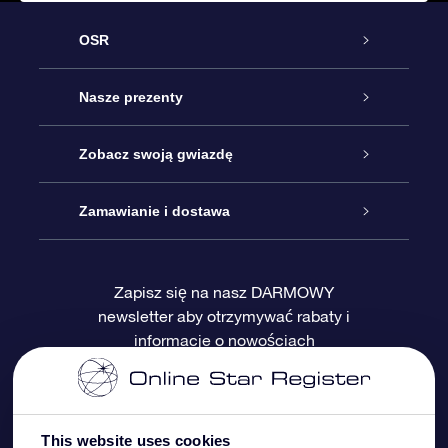
OSR
Obsługa
Nasze prezenty
Kontakt
Podarunek Gwiazda Online
Zobacz swoją gwiazdę
Blog
Pakiet Podarunkowy OSR
Rejestr Gwiazd
Zamawianie i dostawa
Najczęściej zadawane pytania
Prezent Super Star
Aplikacją OSR Star Finder
Logowanie
Zapisz się na nasz DARMOWY
newsletter aby otrzymywać rabaty i
Recenzje
Karta podarunkowa OSR
Sprsonalizowana Strona Gwiazdy
Metody płatności
informacje o nowościach
Prezenty firmowe
One Million Stars
Dostawa
Gwieździsty Wygaszacz Ekranu OSR
Polityka zwrotów
This website uses cookies