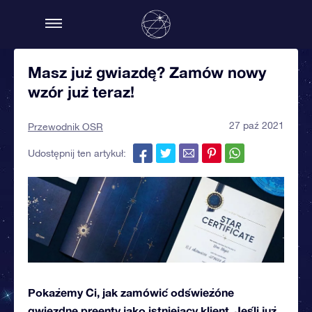
Masz już gwiazdę? Zamów nowy
wzór już teraz!
27 paź 2021
Przewodnik OSR
Udostępnij ten artykuł:
Pokażemy Ci, jak zamówić odświeżóne
gwiezdne preenty jako istniejący klient. Jeśli już