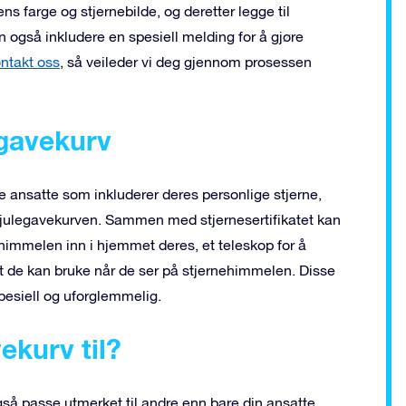
ens farge og stjernebilde, og deretter legge til
 også inkludere en spesiell melding for å gjøre
ntakt oss
, så veileder vi deg gjennom prosessen
egavekurv
ne ansatte som inkluderer deres personlige stjerne,
re julegavekurven. Sammen med stjernesertifikatet kan
ehimmelen inn i hjemmet deres, et teleskop for å
rt de kan bruke når de ser på stjernehimmelen. Disse
pesiell og uforglemmelig.
ekurv til?
så passe utmerket til andre enn bare din ansatte.