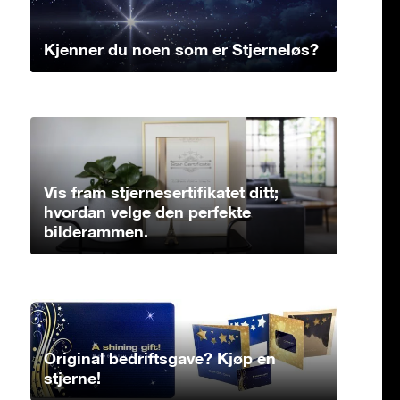
Kjenner du noen som er Stjerneløs?
Vis fram stjernesertifikatet ditt;
hvordan velge den perfekte
bilderammen.
Original bedriftsgave? Kjøp en
stjerne!