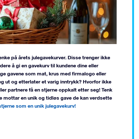
enke på årets julegavekurver. Disse trenger ikke
dere å gi en gavekurv til kundene dine eller
nlige gavene som mat, krus med firmalogo eller
g ut og etterlater et varig inntrykk? Hvorfor ikke
eller partnere få en stjerne oppkalt etter seg! Tenk
 mottar en unik og tidløs gave de kan verdsette
stjerne som en unik julegavekurv!