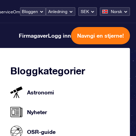
Bloggen
Anledning
SEK
Norsk
ervice
Om
Firmagaver
Logg inn
Navngi en stjerne!
Bloggkategorier
Astronomi
Nyheter
OSR-guide