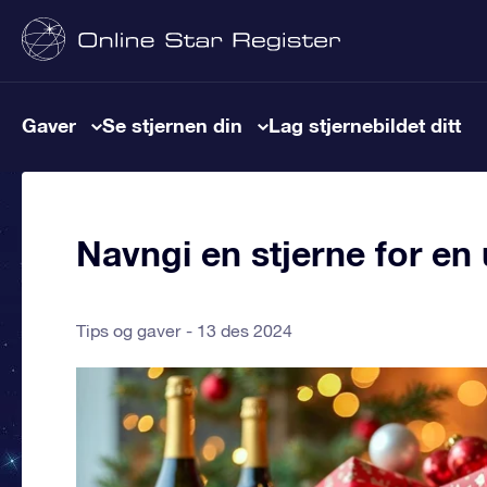
Gaver
Se stjernen din
Lag stjernebildet ditt
Navngi en stjerne for en
Tips og gaver
13 des 2024