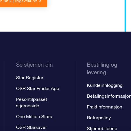
en unik julegavekurv!
Se stjernen din
Bestilling og
levering
Star Register
Kundeinnlogging
OSR Star Finder App
Betalingsinformasjo
Pesontilpasset
stjerneside
Fraktinformasjon
One Million Stars
Returpolicy
OSR Starsaver
Stjernebildene