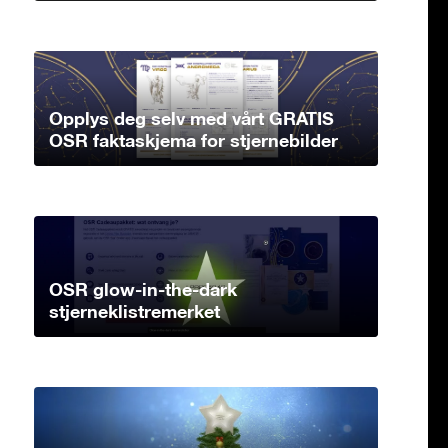
Opplys deg selv med vårt GRATIS
OSR faktaskjema for stjernebilder
OSR glow-in-the-dark
stjerneklistremerket