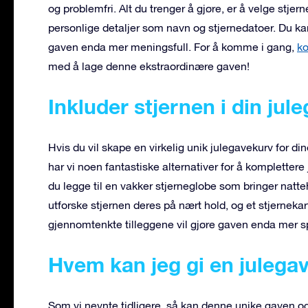
og problemfri. Alt du trenger å gjøre, er å velge stjern
personlige detaljer som navn og stjernedatoer. Du kan
gaven enda mer meningsfull. For å komme i gang,
ko
med å lage denne ekstraordinære gaven!
Inkluder stjernen i din jul
Hvis du vil skape en virkelig unik julegavekurv for di
har vi noen fantastiske alternativer for å komplette
du legge til en vakker stjerneglobe som bringer natt
utforske stjernen deres på nært hold, og et stjerneka
gjennomtenkte tilleggene vil gjøre gaven enda mer s
Hvem kan jeg gi en julegav
Som vi nevnte tidligere, så kan denne unike gaven og