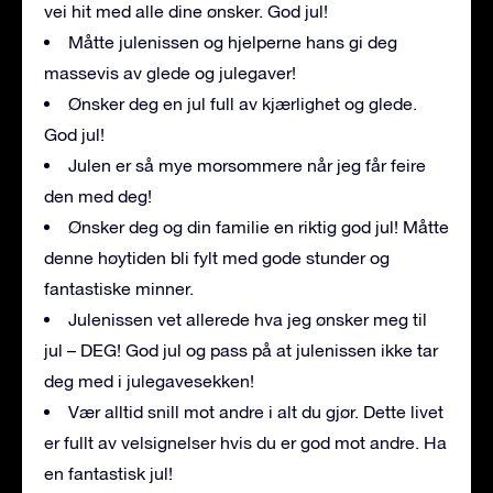
vei hit med alle dine ønsker. God jul!
Måtte julenissen og hjelperne hans gi deg
massevis av glede og julegaver!
Ønsker deg en jul full av kjærlighet og glede.
God jul!
Julen er så mye morsommere når jeg får feire
den med deg!
Ønsker deg og din familie en riktig god jul! Måtte
denne høytiden bli fylt med gode stunder og
fantastiske minner.
Julenissen vet allerede hva jeg ønsker meg til
jul – DEG! God jul og pass på at julenissen ikke tar
deg med i julegavesekken!
Vær alltid snill mot andre i alt du gjør. Dette livet
er fullt av velsignelser hvis du er god mot andre. Ha
en fantastisk jul!