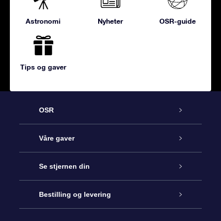
Astronomi
Nyheter
OSR-guide
Tips og gaver
OSR
Kundeservice
Våre gaver
Kontakt oss
Online Stjernegave
Se stjernen din
Bloggen
OSR Gavepakke
Star Register
Bestilling og levering
Ofte stilte spørsmål