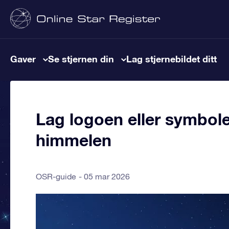
Gaver
Se stjernen din
Lag stjernebildet ditt
Lag logoen eller symbolet
himmelen
OSR-guide
05 mar 2026