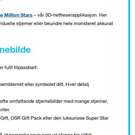
e Million Stars
– vår 3D-nettleserapplikasjon. Her
dividuelle stjerner eller beundre hele mønsteret akkurat
rnebilde
 fullt tilpassbart:
emblemet eller symbolet ditt. Hver detalj
 ofte omfattende stjernebilder med mange stjerner,
nter.
Gift, OSR Gift Pack eller den luksuriøse Super Star
å et personlig navn som vil skinne for alltid.