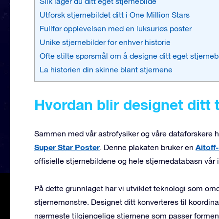
Slik lager du ditt eget stjernebilde
Utforsk stjernebildet ditt i One Million Stars
Fullfør opplevelsen med en luksuriøs poster
Unike stjernebilder for enhver historie
Ofte stilte spørsmål om å designe ditt eget stjerneb
La historien din skinne blant stjernene
Hvordan blir designet ditt t
Sammen med vår astrofysiker og våre dataforskere har
Super Star Poster
Aitof
. Denne plakaten bruker en
offisielle stjernebildene og hele stjernedatabasn vår i
På dette grunnlaget har vi utviklet teknologi som om
stjernemønstre. Designet ditt konverteres til koordina
nærmeste tilgjengelige stjernene som passer formen 