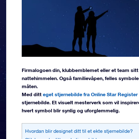
Firmalogoen din, klubbemblemet eller et team sitt
nattehimmelen. Også familievåpen, felles symboler e
måten.
Med ditt
eget stjernebilde fra Online Star Register
stjernebilde. Et visuelt mesterverk som vil inspire
hvert symbol blir synlig og uforglemmelig.
Hvordan blir designet ditt til et ekte stjernebilde?