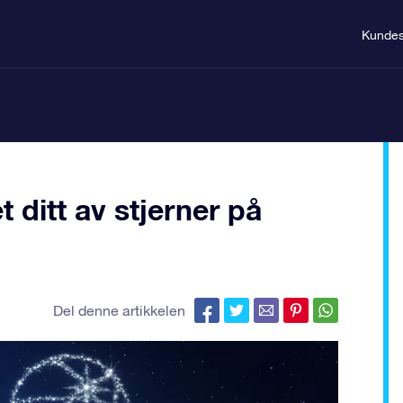
Kundes
 ditt av stjerner på
Del denne artikkelen