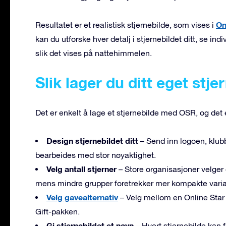
On
Resultatet er et realistisk stjernebilde, som vises i
kan du utforske hver detalj i stjernebildet ditt, se in
slik det vises på nattehimmelen.
Slik lager du ditt eget stje
Det er enkelt å lage et stjernebilde med OSR, og det er
Design stjernebildet ditt
– Send inn logoen, klubb
bearbeides med stor nøyaktighet.
Velg antall stjerner
– Store organisasjoner velger
mens mindre grupper foretrekker mer kompakte varia
Velg gavealternativ
– Velg mellom en Online Star 
Gift-pakken.
Gi stjernebildet et navn
– Hvert stjernebilde kan f