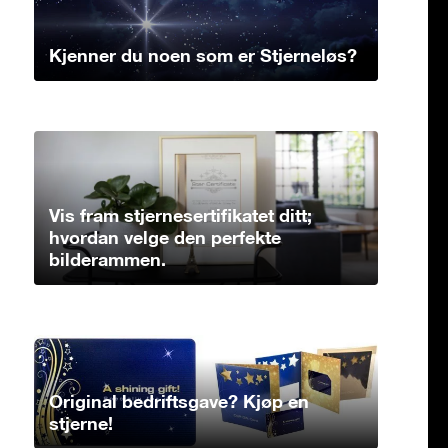
Kjenner du noen som er Stjerneløs?
Vis fram stjernesertifikatet ditt;
hvordan velge den perfekte
bilderammen.
Original bedriftsgave? Kjøp en
stjerne!