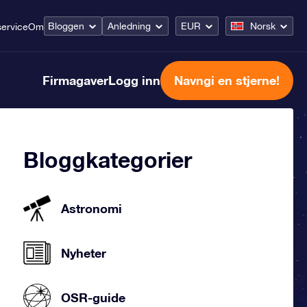
Bloggen
Anledning
EUR
Norsk
ervice
Om
Firmagaver
Logg inn
Navngi en stjerne!
Bloggkategorier
Astronomi
Nyheter
OSR-guide