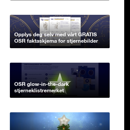
Opplys deg selv med vårt GRATIS
OSR faktaskjema for stjernebilder
OSR glow-in-the-dark
stjerneklistremerket