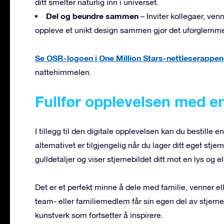
ditt smelter naturlig inn i universet.
Del og beundre sammen
– Inviter kollegaer, venne
oppleve et unikt design sammen gjør det uforglemme
Se OSR-logoen i One Million Stars-nettleserappen
nattehimmelen.
Fullfør opplevelsen med en
I tillegg til den digitale opplevelsen kan du bestille e
alternativet er tilgjengelig når du lager ditt eget stje
gulldetaljer og viser stjernebildet ditt mot en lys og 
Det er et perfekt minne å dele med familie, venner elle
team- eller familiemedlem får sin egen del av stjernebi
kunstverk som fortsetter å inspirere.