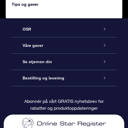
Tips og gaver
OSR
Kundeservice
Våre gaver
Kontakt oss
Online Stjernegave
Se stjernen din
Bloggen
OSR Gavepakke
Star Register
Bestilling og levering
Ofte stilte spørsmål
Super Star Gift
OSR Star Finder App
Kundeinnlogging
Abonnér på vårt GRATIS nyhetsbrev for
rabatter og produktoppdateringer
Anmeldelser
OSR-gavekortet
Pesontilpasset stjerneside
Betalingsinformasjon
Bedriftsgaver
One Million Stars
Fraktinformasjon