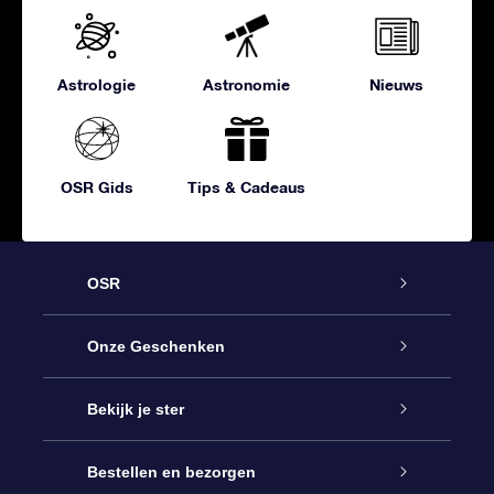
Astrologie
Astronomie
Nieuws
OSR Gids
Tips & Cadeaus
OSR
Service
Onze Geschenken
Contact
Online Star Gift
Bekijk je ster
Blog
OSR Cadeaupakket
Sterrenregister
Bestellen en bezorgen