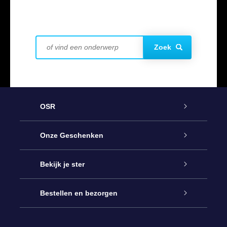
Zoek
OSR
Service
Onze Geschenken
Contact
Online Star Gift
Bekijk je ster
Blog
OSR Cadeaupakket
Sterrenregister
Bestellen en bezorgen
Veelgestelde vragen
Super Ster Cadeau
OSR Star Finder App
Klantenlogin