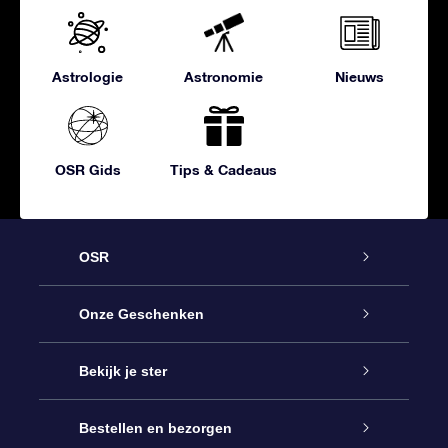
Astrologie
Astronomie
Nieuws
OSR Gids
Tips & Cadeaus
OSR
Service
Onze Geschenken
Contact
Online Star Gift
Bekijk je ster
Blog
OSR Cadeaupakket
Sterrenregister
Bestellen en bezorgen