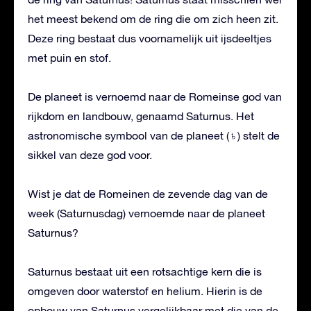
het meest bekend om de ring die om zich heen zit.
Deze ring bestaat dus voornamelijk uit ijsdeeltjes
met puin en stof.
De planeet is vernoemd naar de Romeinse god van
rijkdom en landbouw, genaamd Saturnus. Het
astronomische symbool van de planeet (♄) stelt de
sikkel van deze god voor.
Wist je dat de Romeinen de zevende dag van de
week (Saturnusdag) vernoemde naar de planeet
Saturnus?
Saturnus bestaat uit een rotsachtige kern die is
omgeven door waterstof en helium. Hierin is de
opbouw van Saturnus vergelijkbaar met die van de