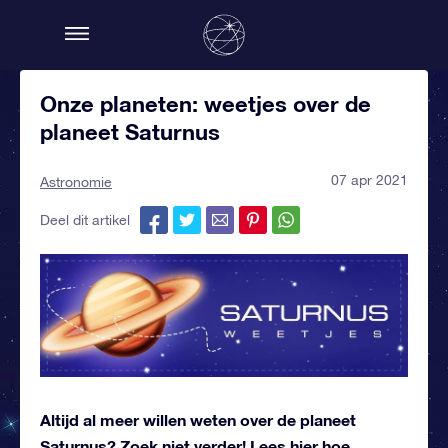
Onze planeten: weetjes over de
planeet Saturnus
07 apr 2021
Astronomie
Deel dit artikel
Altijd al meer willen weten over de planeet
Saturnus? Zoek niet verder! Lees hier hoe