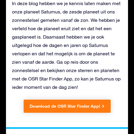
In deze blog hebben we je kennis laten maken met
onze planeet Saturnus, de zesde planeet uit ons
zonnestelsel gemeten vanaf de zon. We hebben je
verteld hoe de planeet eruit ziet en dat het een
gasplaneet is. Daarnaast hebben we je ook
uitgelegd hoe de dagen en jaren op Saturnus
verlopen en dat het mogelijk is om de planeet te
zien vanaf de aarde.
Ga op reis door ons
zonnestelsel en bekijken onze sterren en planeten
met de OSR Star Finder App, zo kan je Saturnus op
ieder moment van de dag zien!
Download de OSR Star Finder App!