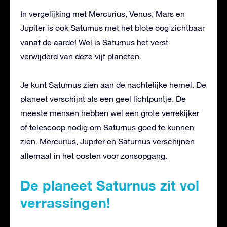
In vergelijking met Mercurius, Venus, Mars en
Jupiter is ook Saturnus met het blote oog zichtbaar
vanaf de aarde! Wel is Saturnus het verst
verwijderd van deze vijf planeten.
Je kunt Saturnus zien aan de nachtelijke hemel. De
planeet verschijnt als een geel lichtpuntje. De
meeste mensen hebben wel een grote verrekijker
of telescoop nodig om Saturnus goed te kunnen
zien. Mercurius, Jupiter en Saturnus verschijnen
allemaal in het oosten voor zonsopgang.
De planeet Saturnus zit vol
verrassingen!