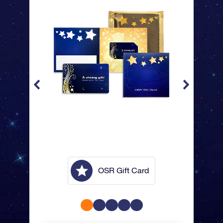
lope
OSR Gift Card