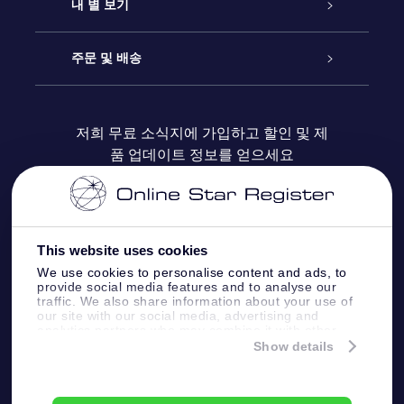
연락처
온라인 별 선물
내 별 보기
블로그
OSR 선물 팩
Star Register
주문 및 배송
자주 묻는 질문들
OSR Star Finder 앱
Super Star Gift
고객 로그인
저희 무료 소식지에 가입하고 할인 및 제
품 업데이트 정보를 얻으세요
OSR 상품권
후기
맞춤 별 페이지
결제 정보
기업 선물
One Million Stars
배송 정보
This website uses cookies
OSR 스타세이버
환불 정책
We use cookies to personalise content and ads, to
provide social media features and to analyse our
traffic. We also share information about your use of
Fly me to the stars VR 앱
our site with our social media, advertising and
별자리
analytics partners who may combine it with other
information that you’ve provided to them or that
Show details
they’ve collected from your use of their services.
Online Star Register BV
- Laan van de Maagd
83, 7324 BT Apeldoorn, The Netherlands