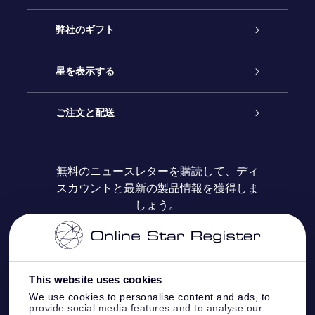
カスタマーサービス
弊社のギフト
お問い合わせ
Online Starギフト
星を表示する
ブログ
OSRギフトパック
星の登録
ご注文と配送
よくあるご質問
Super Star Gift
OSR Star Finderアプリ
カスタマーログイン
無料のニュースレターを購読して、ディ
スカウントと最新の製品情報を獲得しま
OSR ギフトカード
レビュー
カスタマイズされたStar Page
お支払いに関する情報
しょう。
法人ギフト
One Million Stars
配送に関する情報
OSR Starsaver
返品ポリシ
This website uses cookies
We use cookies to personalise content and ads, to
provide social media features and to analyse our
星間飛行VRアプリ