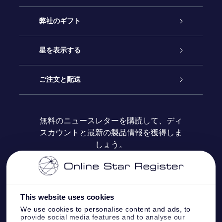
カスタマーサービス
弊社のギフト
お問い合わせ
Online Starギフト
星を表示する
ブログ
OSRギフトパック
星の登録
ご注文と配送
よくあるご質問
Super Star Gift
OSR Star Finderアプリ
カスタマーログイン
無料のニュースレターを購読して、ディ
スカウントと最新の製品情報を獲得しま
OSR ギフトカード
レビュー
カスタマイズされたStar Page
お支払いに関する情報
しょう。
法人ギフト
One Million Stars
配送に関する情報
OSR Starsaver
返品ポリシ
This website uses cookies
We use cookies to personalise content and ads, to
provide social media features and to analyse our
星間飛行VRアプリ