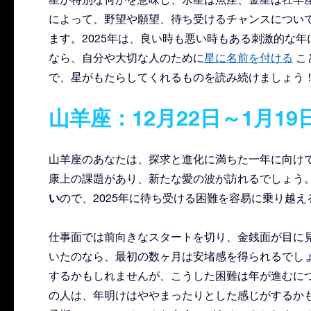
によって、野望や願望、待ち受けるチャンスについ
ます。2025年は、良い時も悪い時もある刺激的な
なら、自分や大切な人のために
星に名前を付ける
こ
で、星がもたらしてくれるものを読み続けましょう
山羊座：12月22日～1月19
山羊座のあなたは、探求と進化に満ちた一年に向けて
康上の課題があり、新たな愛の波が訪れるでしょう
い
ので、2025年に待ち受ける困難を容易に乗り越
仕事面では前向きなスタートを切り、金銭面が目に
いたのなら、最初の数ヶ月は安堵感を得られるでし
するかもしれませんが、こうした困難は年が進むに
の人は、年明けはややまったりとした感じがするかも