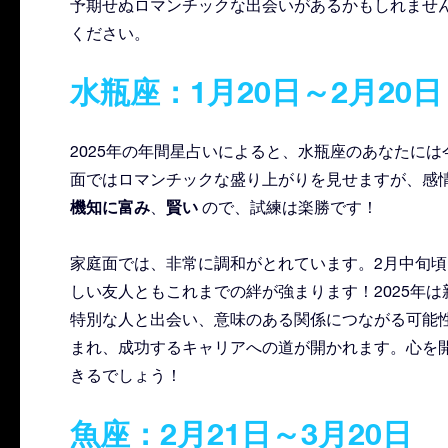
予期せぬロマンチックな出会いがあるかもしれませ
ください。
水瓶座：1月20日～2月20日
2025年の年間星占いによると、水瓶座のあなたに
面ではロマンチックな盛り上がりを見せますが、感
機知に富み
賢い
、
ので、試練は楽勝です！
家庭面では、非常に調和がとれています。2月中旬
しい友人ともこれまでの絆が強まります！2025年
特別な人と出会い、意味のある関係につながる可能
まれ、成功するキャリアへの道が開かれます。心を開
きるでしょう！
魚座：2月21日～3月20日