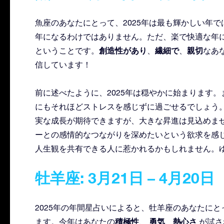
魚座のあなたにとって、2025年は最も輝かしい年
年になるわけではありません。ただ、楽で快適な年
創造性があり
繊細で
親切
ということです。
、
、
なあ
信しています！
前に述べたように、2025年は穏やかに始まります
にもそれほどストレスを感じずに過ごせるでしょう。
実な成長が期待できますが、大きな昇進は見込めま
ーとの感情的なつながりを深めたいという欲求を感
人生観を共有できる人に惹かれるかもしれません。
牡羊座: 3月21日 – 4月20日
2025年の年間星占いによると、牡羊座のあなたにと
積極性
勇気
熱心さ
ます。今年はあなたの
、
、
が試さ