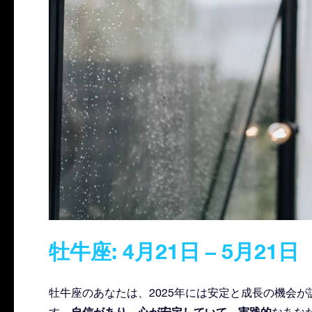
牡牛座: 4月21日 – 5月21日
牡牛座のあなたは、2025年には安定と成長の機会
自信があり
心が安定していて
実践的
す。
、
、
なあな