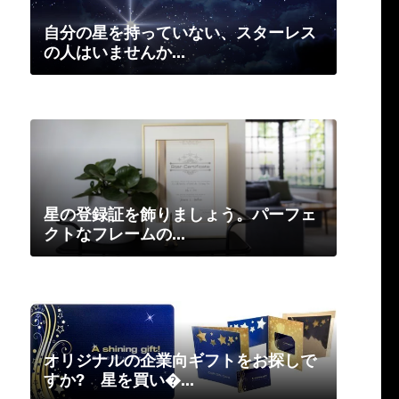
自分の星を持っていない、スターレス
の人はいませんか...
星の登録証を飾りましょう。パーフェ
クトなフレームの...
オリジナルの企業向ギフトをお探しで
すか? 星を買い�...