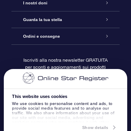
Assistenza
I nostri doni
Contattaci
Online Star Gift
Guarda la tua stella
Blog
Pacchetto regalo OSR
Registro stellare
Ordini e consegne
Domande frequenti
Super Star Gift
App OSR Star Finder
Login Cliente
Iscriviti alla nostra newsletter GRATUITA
per sconti e aggiornamenti sui prodotti
OSR Recensioni
Gift Card OSR
Star Page personalizzata
Informazioni di Pagamento
Doni aziendali
One Million Stars
Informazioni di Spedizione
This website uses cookies
OSR Starsaver
Politica di reso
We use cookies to personalise content and ads, to
provide social media features and to analyse our
traffic. We also share information about your use of
our site with our social media, advertising and
App VR ‘Fly me to the stars’
Costellazioni
analytics partners who may combine it with other
information that you’ve provided to them or that
Show details