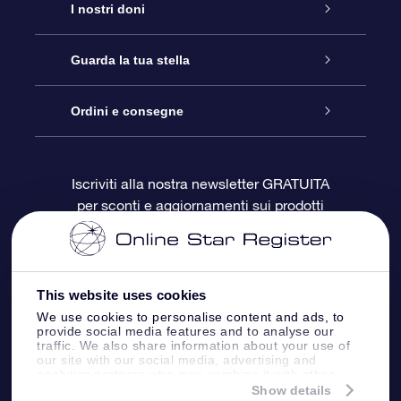
Assistenza
I nostri doni
Contattaci
Online Star Gift
Guarda la tua stella
Blog
Pacchetto regalo OSR
Registro stellare
Ordini e consegne
Domande frequenti
Super Star Gift
App OSR Star Finder
Login Cliente
Iscriviti alla nostra newsletter GRATUITA
per sconti e aggiornamenti sui prodotti
OSR Recensioni
Gift Card OSR
Star Page personalizzata
Informazioni di Pagamento
Doni aziendali
One Million Stars
Informazioni di Spedizione
This website uses cookies
OSR Starsaver
Politica di reso
We use cookies to personalise content and ads, to
provide social media features and to analyse our
traffic. We also share information about your use of
our site with our social media, advertising and
App VR ‘Fly me to the stars’
Costellazioni
analytics partners who may combine it with other
information that you’ve provided to them or that
Show details