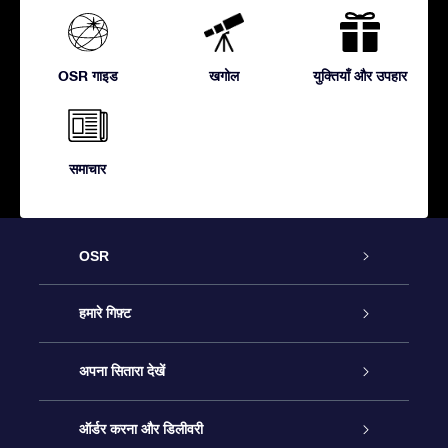
OSR गाइड
खगोल
युक्तियाँ और उपहार
समाचार
OSR
ग्राहक सेवा
हमारे गिफ़्ट
हमसे संपर्क करें
ऑनलाइन स्टार गिफ़्ट
अपना सितारा देखें
ब्लॉग
OSR गिफ़्ट पैक
स्टार रजिस्टर
ऑर्डर करना और डिलीवरी