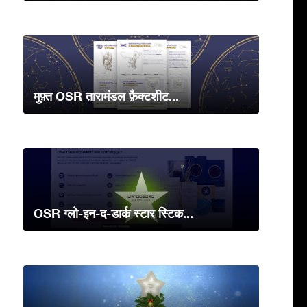
मुफ़्त OSR तारामंडल फ़ैक्टशीट...
OSR ग्लो-इन-द-डार्क स्टार स्टिक...