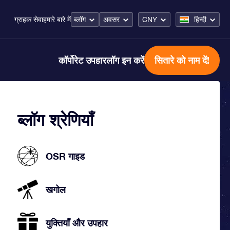
ब्लॉग
अवसर
CNY
हिन्दी
ग्राहक सेवा
हमारे बारे में
कॉर्पोरेट उपहार
लॉग इन करें
सितारे को नाम दें!
ब्लॉग श्रेणियाँ
OSR गाइड
खगोल
युक्तियाँ और उपहार