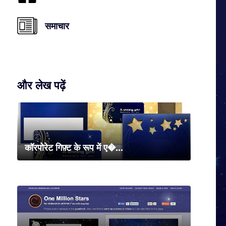
समाचार
और लेख पढ़ें
कॉरपोरेट गिफ़्ट के रूप में ए�...