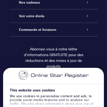
Service
Nos cadeaux
À propos de l’OSR
Cadeau d’étoile en ligne
Voir votre étoile
Nous contacter
Coffret cadeau OSR
Registre des étoiles
Commande et livraison
Le blog
Cadeau Super Star
Appli OSR Star Finder
Connexion client
Abonnez-vous à notre lettre
d'informations GRATUITE pour des
Questions fréquemment posées
Carte cadeau OSR
Page d’accueil personnalisée
Informations de paiement
réductions et des mises à jour de
produits
Revues
Cadeaux d’entreprise
Un million d’étoiles
Informations d’expédition
Écran de veille OSR
Politique de retour
This website uses cookies
We use cookies to personalise content and ads, to
Appli Voler vers les étoiles
Constellations
provide social media features and to analyse our
traffic. We also share information about your use of