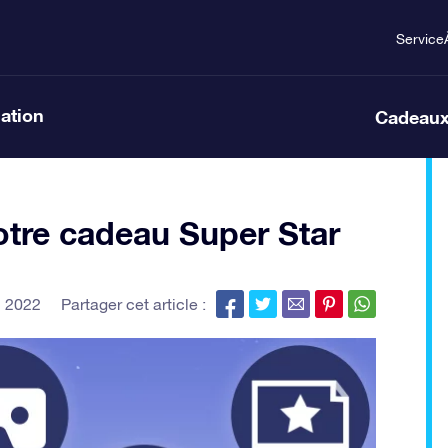
Service
lation
Cadeaux
re cadeau Super Star
n 2022
Partager cet article :