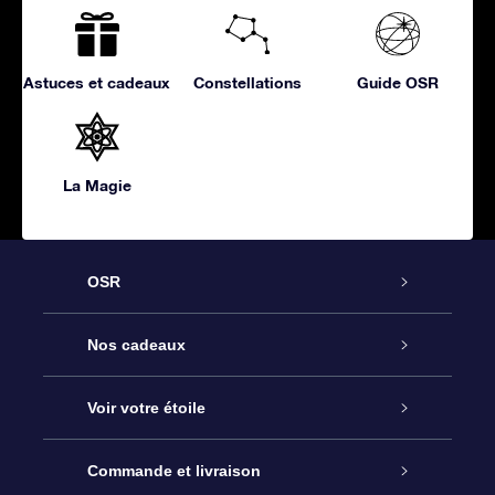
Astuces et cadeaux
Constellations
Guide OSR
La Magie
OSR
Service
Nos cadeaux
À propos de l’OSR
Cadeau d’étoile en ligne
Voir votre étoile
Nous contacter
Coffret cadeau OSR
Registre des étoiles
Commande et livraison