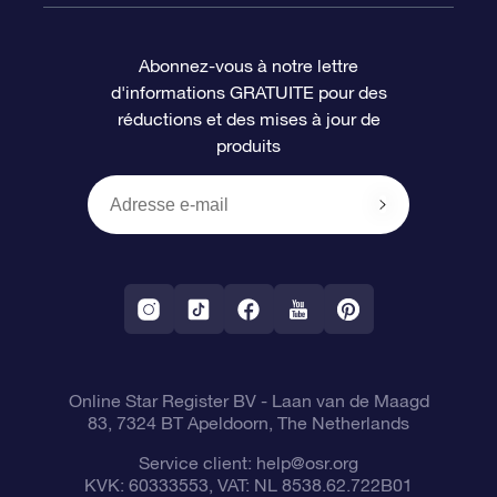
Le blog
Cadeau Super Star
Appli OSR Star Finder
Connexion client
Abonnez-vous à notre lettre
d'informations GRATUITE pour des
Questions fréquemment posées
Carte cadeau OSR
Page d’accueil personnalisée
Informations de paiement
réductions et des mises à jour de
produits
Revues
Cadeaux d’entreprise
Un million d’étoiles
Informations d’expédition
Écran de veille OSR
Politique de retour
Appli Voler vers les étoiles
Constellations
Online Star Register BV
- Laan van de Maagd
83, 7324 BT Apeldoorn, The Netherlands
Service client:
help@osr.org
KVK: 60333553, VAT: NL 8538.62.722B01