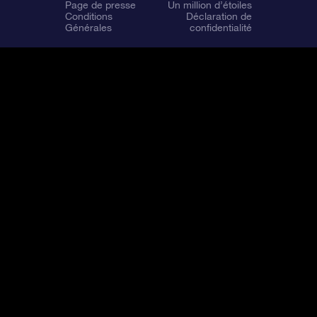
Page de presse
Un million d’étoiles
Conditions
Déclaration de
Générales
confidentialité