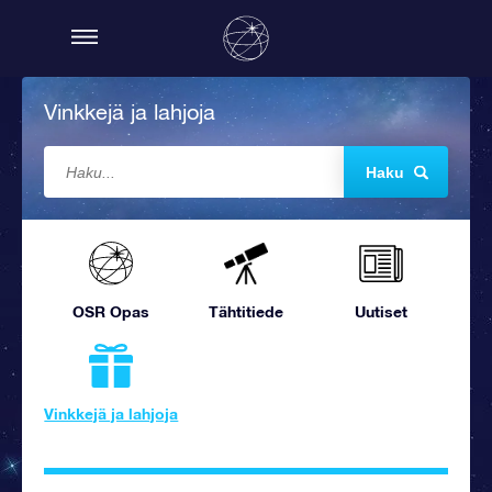
Vinkkejä ja lahjoja
Haku
OSR Opas
Tähtitiede
Uutiset
Vinkkejä ja lahjoja