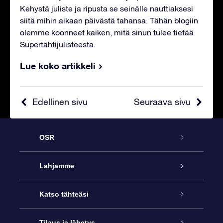
Kehystä juliste ja ripusta se seinälle nauttiaksesi
siitä mihin aikaan päivästä tahansa. Tähän blogiin
olemme koonneet kaiken, mitä sinun tulee tietää
Supertähtijulisteesta.
Lue koko artikkeli
Edellinen sivu
Seuraava sivu
OSR
Palvelu
Lahjamme
Ota meihin yhteyttä
Online Star -lahja
Katso tähteäsi
Blogi
OSR-lahjapakkaus
Star Register
Tilaus ja lähetys