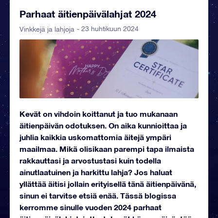
Parhaat äitienpäivälahjat 2024
- 23 huhtikuun 2024
Vinkkejä ja lahjoja
Kevät on vihdoin koittanut ja tuo mukanaan
äitienpäivän odotuksen. On aika kunnioittaa ja
juhlia kaikkia uskomattomia äitejä ympäri
maailmaa. Mikä olisikaan parempi tapa ilmaista
rakkauttasi ja arvostustasi kuin todella
ainutlaatuinen ja harkittu lahja? Jos haluat
yllättää äitisi jollain erityisellä tänä äitienpäivänä,
sinun ei tarvitse etsiä enää. Tässä blogissa
kerromme sinulle vuoden 2024 parhaat