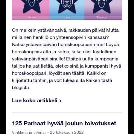
On melkein ystävänpäivä, rakkauden päivä! Mutta
millainen henkilö on yhteensopivin kanssasi?
Katso ystävänpäivän horoskooppiparimme! Löydä
horoskooppisi alta ja katso, kuka olisi täydellinen
ystävänpäiväpari sinulle! Etsitpä uutta kumppania
tai jos haluat tietää, oletko sinä ja kumppanisi hyvä
horoskooppipari, löydät sen täältä. Kaikki on
kirjoitettu tähtiin, ja voit lukea siitä kaiken tästä
blogista.
Lue koko artikkeli
125 Parhaat hyvää joulun toivotukset
- 25 lokakuun 2022
Vinkkejä ja lahjoja