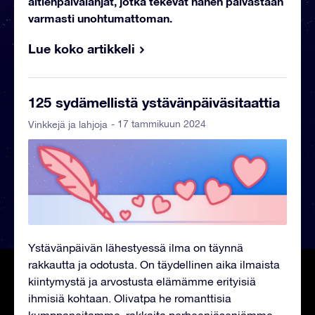
äitienpäivälahjat, jotka tekevät hänen päivästään
varmasti unohtumattoman.
Lue koko artikkeli
125 sydämellistä ystävänpäiväsitaattia
- 17 tammikuun 2024
Vinkkejä ja lahjoja
Ystävänpäivän lähestyessä ilma on täynnä
rakkautta ja odotusta. On täydellinen aika ilmaista
kiintymystä ja arvostusta elämämme erityisiä
ihmisiä kohtaan. Olivatpa he romanttisia
kumppaneitamme, rakkaita perheenjäseniämme