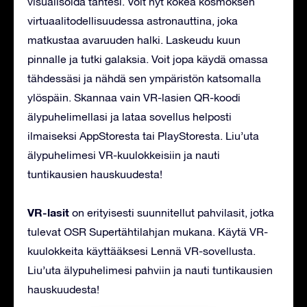
visualisoida tähtesi. Voit nyt kokea kosmoksen
virtuaalitodellisuudessa astronauttina, joka
matkustaa avaruuden halki. Laskeudu kuun
pinnalle ja tutki galaksia. Voit jopa käydä omassa
tähdessäsi ja nähdä sen ympäristön katsomalla
ylöspäin. Skannaa vain VR-lasien QR-koodi
älypuhelimellasi ja lataa sovellus helposti
ilmaiseksi AppStoresta tai PlayStoresta. Liu’uta
älypuhelimesi VR-kuulokkeisiin ja nauti
tuntikausien hauskuudesta!
VR-lasit
on erityisesti suunnitellut pahvilasit, jotka
tulevat OSR Supertähtilahjan mukana. Käytä VR-
kuulokkeita käyttääksesi Lennä VR-sovellusta.
Liu’uta älypuhelimesi pahviin ja nauti tuntikausien
hauskuudesta!