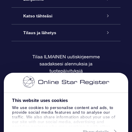
Ota meihin yhteyttä
Online Star -lahja
Katso tähteäsi
Blogi
OSR-lahjapakkaus
Star Register
Tilaus ja lähetys
Usein kysytyt kysymykset
Supertähtilahja
OSR Star Finder -sovelluksella
Ota meihin yhteyttä
Tilaa ILMAINEN uutiskirjeemme
saadaksesi alennuksia ja
Arvostelut
OSR-lahjakortti
Henkilökohtainen Tähtisivu
Maksutiedot
tuotepäivityksiä
Yrityslahjat
One Million Stars
Toimitustiedot
OSR -tähden tallennus
Palautuskäytäntö
This website uses cookies
We use cookies to personalise content and ads, to
provide social media features and to analyse our
Lennä tähtiin VR -sovellus
Tähtikuviosta
traffic. We also share information about your use of
our site with our social media, advertising and
analytics partners who may combine it with other
information that you’ve provided to them or that
Show details