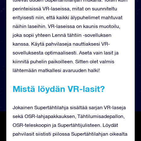
perinteisissä VR-laseissa, mitat on suunniteltu
erityisesti niin, että kaikki älypuhelimet mahtuvat
näihin laseihin. VR-laseissa on kaunis muotoilu,
joka sopii yhteen Lennä tähtiin -sovelluksen
kanssa. Käytä pahvilaseja nauttiaksesi VR-
sovelluksesta optimaalisesti. Aseta vain lasit ja
kiinnitä puhelin paikoilleen. Sitten olet valmis
lähtemään matkallesi avaruuden halki!
Mistä löydän VR-lasit?
Jokainen Supertähtilahja sisältää sarjan VR-laseja
sekä OSR-lahjapakkauksen, Tähtilumisadepallon,
OSR-teleskoopin ja Supertähtijulisteen. Löydät
pahvilasit siististi piilossa Supertähtilahjan oikealta