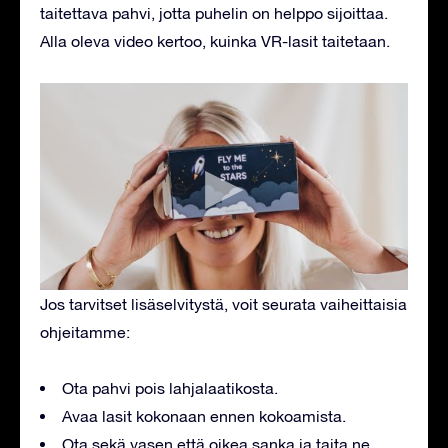
taitettava pahvi, jotta puhelin on helppo sijoittaa.
Alla oleva video kertoo, kuinka VR-lasit taitetaan.
Jos tarvitset lisäselvitystä, voit seurata vaiheittaisia
ohjeitamme:
Ota pahvi pois lahjalaatikosta.
Avaa lasit kokonaan ennen kokoamista.
Ota sekä vasen että oikea sanka ja taita ne