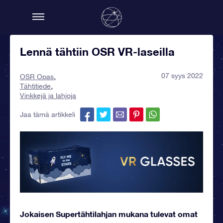
Lennä tähtiin OSR VR-laseilla
07 syys 2022
OSR Opas
Tähtitiede
Vinkkejä ja lahjoja
Jaa tämä artikkeli
Jokaisen Supertähtilahjan mukana tulevat omat