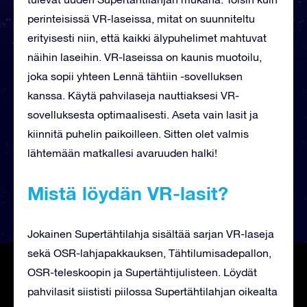
perinteisissä VR-laseissa, mitat on suunniteltu
erityisesti niin, että kaikki älypuhelimet mahtuvat
näihin laseihin. VR-laseissa on kaunis muotoilu,
joka sopii yhteen Lennä tähtiin -sovelluksen
kanssa. Käytä pahvilaseja nauttiaksesi VR-
sovelluksesta optimaalisesti. Aseta vain lasit ja
kiinnitä puhelin paikoilleen. Sitten olet valmis
lähtemään matkallesi avaruuden halki!
Mistä löydän VR-lasit?
Jokainen Supertähtilahja sisältää sarjan VR-laseja
sekä OSR-lahjapakkauksen, Tähtilumisadepallon,
OSR-teleskoopin ja Supertähtijulisteen. Löydät
pahvilasit siististi piilossa Supertähtilahjan oikealta