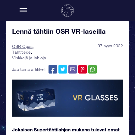
Lennä tähtiin OSR VR-laseilla
07 syys 2022
OSR Opas
Tähtitiede
Vinkkejä ja lahjoja
Jaa tämä artikkeli
Jokaisen Supertähtilahjan mukana tulevat omat