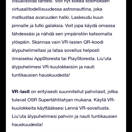
visualisoida tähtesi. Voit nyt kokea kosmoksen
virtuaalitodellisuudessa astronauttina, joka
matkustaa avaruuden halki. Laskeudu kuun
pinnalle ja tutki galaksia. Voit jopa käydä omassa
tähdessäsi ja nähdä sen ympäristön katsomalla
ylöspäin. Skannaa vain VR-lasien QR-koodi
älypuhelimellasi ja lataa sovellus helposti
ilmaiseksi AppStoresta tai PlayStoresta. Liu’uta
älypuhelimesi VR-kuulokkeisiin ja nauti
tuntikausien hauskuudesta!
VR-lasit
on erityisesti suunnitellut pahvilasit, jotka
tulevat OSR Supertähtilahjan mukana. Käytä VR-
kuulokkeita käyttääksesi Lennä VR-sovellusta.
Liu’uta älypuhelimesi pahviin ja nauti tuntikausien
hauskuudesta!