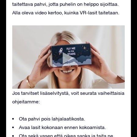
taitettava pahvi, jotta puhelin on helppo sijoittaa.
Alla oleva video kertoo, kuinka VR-lasit taitetaan.
Jos tarvitset lisäselvitystä, voit seurata vaiheittaisia
ohjeitamme:
Ota pahvi pois lahjalaatikosta.
Avaa lasit kokonaan ennen kokoamista.
Ota sekä vasen että oikea sanka ja taita ne