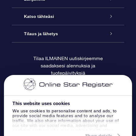
Ota meihin yhteyttä
Online Star -lahja
Katso tähteäsi
Blogi
OSR-lahjapakkaus
Star Register
Tilaus ja lähetys
Usein kysytyt kysymykset
Supertähtilahja
OSR Star Finder -sovelluksella
Ota meihin yhteyttä
Tilaa ILMAINEN uutiskirjeemme
saadaksesi alennuksia ja
Arvostelut
OSR-lahjakortti
Henkilökohtainen Tähtisivu
Maksutiedot
tuotepäivityksiä
Yrityslahjat
One Million Stars
Toimitustiedot
OSR -tähden tallennus
Palautuskäytäntö
This website uses cookies
We use cookies to personalise content and ads, to
provide social media features and to analyse our
Lennä tähtiin VR -sovellus
Tähtikuviosta
traffic. We also share information about your use of
our site with our social media, advertising and
analytics partners who may combine it with other
information that you’ve provided to them or that
Show details