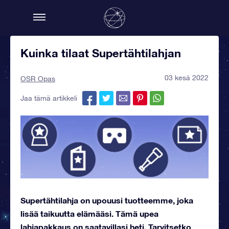
Kuinka tilaat Supertähtilahjan
03 kesä 2022
OSR Opas
Jaa tämä artikkeli
Supertähtilahja on upouusi tuotteemme, joka
lisää taikuutta elämääsi. Tämä upea
lahjapakkaus on saatavillasi heti. Tarvitsetko