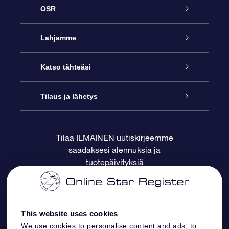
OSR
Palvelu
Lahjamme
Ota meihin yhteyttä
Online Star -lahja
Katso tähteäsi
Blogi
OSR-lahjapakkaus
Star Register
Tilaus ja lähetys
Usein kysytyt kysymykset
Supertähtilahja
OSR Star Finder -sovelluksella
Ota meihin yhteyttä
Tilaa ILMAINEN uutiskirjeemme
saadaksesi alennuksia ja
Arvostelut
OSR-lahjakortti
Henkilökohtainen Tähtisivu
Maksutiedot
tuotepäivityksiä
Yrityslahjat
One Million Stars
Toimitustiedot
OSR -tähden tallennus
Palautuskäytäntö
This website uses cookies
We use cookies to personalise content and ads, to