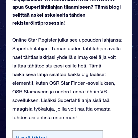
apua Supertähtilahjan tilaamiseen? Tämä blogi
selittää askel askeleelta tähden
rekisteröintiprosessin!
Online Star Register julkaisee upouuden lahjansa:
Supertähtilahjan. Tämän uuden tähtilahjan avulla
näet tähtiasiakirjasi yhdellä silmäyksellä ja voit
laittaa tähtitodistuksesi esille heti. Tämä
häikäisevä lahja sisältää kaikki digitaaliset
elementit, kuten OSR Star Finder -sovelluksen,
OSR Starsaverin ja uuden Lennä tähtiin VR -
sovelluksen. Lisäksi Supertähtilahja sisältää
maagisia työkaluja, joilla voit nauttia omasta
tähdestäsi entistä enemmän!
Nimeä tähtesi