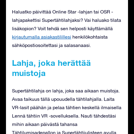
Haluatko päivittää Online Star -lahjan tai OSR -
lahjapakettisi Supertähtilahjaksi? Vai haluako tilata
lisäkopion? Voit tehdä sen helposti käyttämällä
kirjautumalla asiakastilillesi
henkilökohtaista
sähköpostiosoitettasi ja salasanaasi.
Lahja, joka herättää
muistoja
Supertähtilahja on lahja, joka saa aikaan muistoja.
Avaa taikuus tällä upouudella tähtilahjalla. Laita
VR-lasit päähän ja pelaa tähtien keskellä ilmaisella
Lennä tähtiin VR -sovelluksella. Nauti tähdestäsi
mihin aikaan päivästä tahansa
Tähtilumisadepallon ja Supertähtijulisteen avulla,