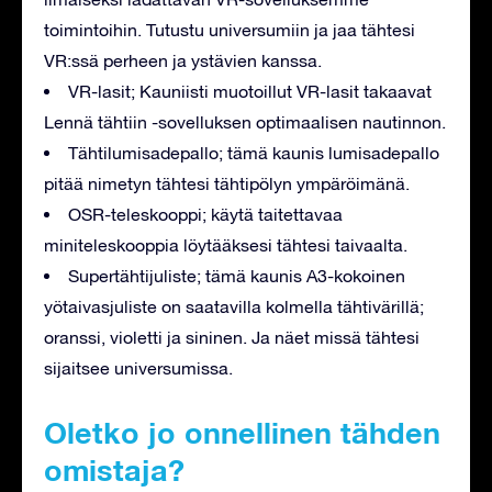
toimintoihin. Tutustu universumiin ja jaa tähtesi
VR:ssä perheen ja ystävien kanssa.
VR-lasit; Kauniisti muotoillut VR-lasit takaavat
Lennä tähtiin -sovelluksen optimaalisen nautinnon.
Tähtilumisadepallo; tämä kaunis lumisadepallo
pitää nimetyn tähtesi tähtipölyn ympäröimänä.
OSR-teleskooppi; käytä taitettavaa
miniteleskooppia löytääksesi tähtesi taivaalta.
Supertähtijuliste; tämä kaunis A3-kokoinen
yötaivasjuliste on saatavilla kolmella tähtivärillä;
oranssi, violetti ja sininen. Ja näet missä tähtesi
sijaitsee universumissa.
Oletko jo onnellinen tähden
omistaja?