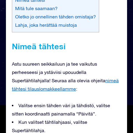
Mitä tule saamaan?
Oletko jo onnellinen tähden omistaja?
Lahja, joka herättää muistoja
Nimeä tähtesi
Astu suureen seikkailuun ja tee vaikutus
perheeseesi ja ystäviisi upouudella
Supertähtilahjalla! Seuraa alla olevia ohjeita
nimeä
tähtesi tilauslomakkeellamme
:
Valitse ensin tähden väri ja tähdistö, valitse
sitten koordinaatti painamalla “Päivitä”.
Kun valitset tähtilahjaasi, valitse
Supertähtilahja.