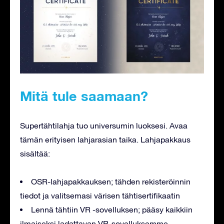
Mitä tule saamaan?
Supertähtilahja tuo universumin luoksesi. Avaa
tämän erityisen lahjarasian taika. Lahjapakkaus
sisältää:
OSR-lahjapakkauksen; tähden rekisteröinnin
tiedot ja valitsemasi värisen tähtisertifikaatin
Lennä tähtiin VR -sovelluksen; pääsy kaikkiin
ilmaiseksi ladattavan VR-sovelluksemme