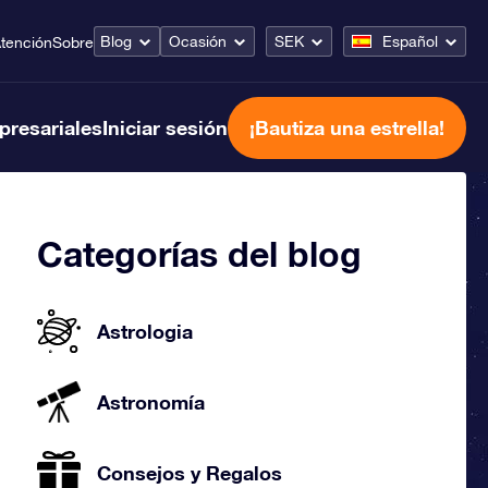
Blog
Ocasión
SEK
Español
tención
Sobre
presariales
Iniciar sesión
¡Bautiza una estrella!
Categorías del blog
Astrologia
Astronomía
Consejos y Regalos