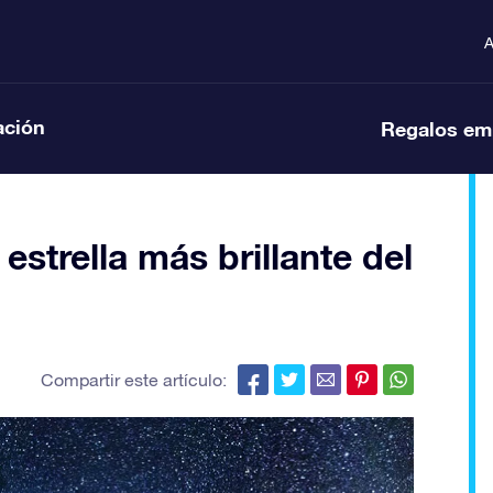
A
ación
Regalos em
strella más brillante del
Compartir este artículo: