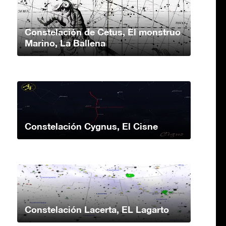
Constelación de Cetus, El monstruo
Marino, La Ballena
Constelación Cygnus, El Cisne
Constelación Lacerta, EL Lagarto