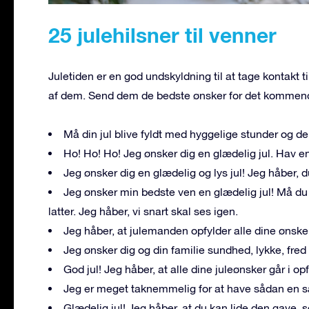
25 julehilsner til venner
Juletiden er en god undskyldning til at tage kontakt t
af dem. Send dem de bedste ønsker for det kommende 
Må din jul blive fyldt med hyggelige stunder og den
Ho! Ho! Ho! Jeg ønsker dig en glædelig jul. Hav e
Jeg ønsker dig en glædelig og lys jul! Jeg håber, d
Jeg ønsker min bedste ven en glædelig jul! Må du 
latter. Jeg håber, vi snart skal ses igen.
Jeg håber, at julemanden opfylder alle dine ønsker
Jeg ønsker dig og din familie sundhed, lykke, fre
God jul! Jeg håber, at alle dine juleønsker går i op
Jeg er meget taknemmelig for at have sådan en sær
Glædelig jul! Jeg håber, at du kan lide den gave, s