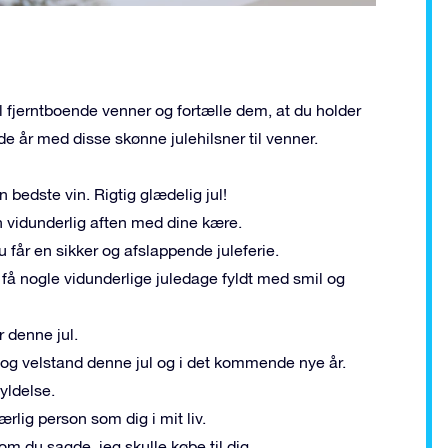
il fjerntboende venner og fortælle dem, at du holder
år med disse skønne julehilsner til venner.
 bedste vin. Rigtig glædelig jul!
n vidunderlig aften med dine kære.
u får en sikker og afslappende juleferie.
få nogle vidunderlige juledage fyldt med smil og
 denne jul.
d og velstand denne jul og i det kommende nye år.
fyldelse.
lig person som dig i mit liv.
om du sagde, jeg skulle købe til dig.