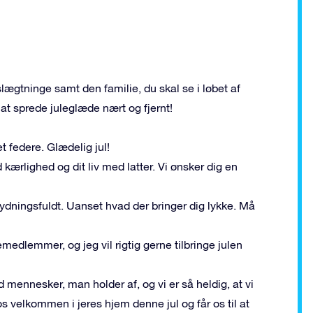
 slægtninge samt den familie, du skal se i løbet af
d at sprede juleglæde nært og fjernt!
et federe. Glædelig jul!
 kærlighed og dit liv med latter. Vi ønsker dig en
ydningsfuldt. Uanset hvad der bringer dig lykke. Må
emedlemmer, og jeg vil rigtig gerne tilbringe julen
d mennesker, man holder af, og vi er så heldig, at vi
os velkommen i jeres hjem denne jul og får os til at