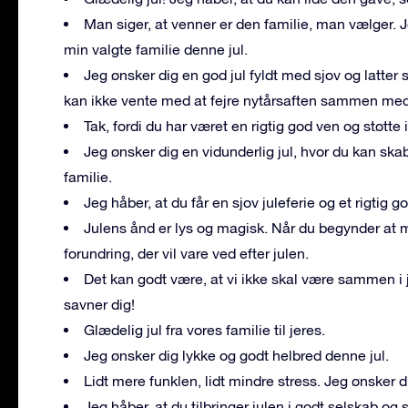
Man siger, at venner er den familie, man vælger. J
min valgte familie denne jul.
Jeg ønsker dig en god jul fyldt med sjov og latter
kan ikke vente med at fejre nytårsaften sammen med
Tak, fordi du har været en rigtig god ven og støtte i 
Jeg ønsker dig en vidunderlig jul, hvor du kan 
familie.
Jeg håber, at du får en sjov juleferie og et rigtig go
Julens ånd er lys og magisk. Når du begynder at m
forundring, der vil vare ved efter julen.
Det kan godt være, at vi ikke skal være sammen i 
savner dig!
Glædelig jul fra vores familie til jeres.
Jeg ønsker dig lykke og godt helbred denne jul.
Lidt mere funklen, lidt mindre stress. Jeg ønsker d
Jeg håber, at du tilbringer julen i godt selskab o