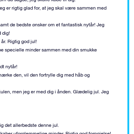
eg er rigtig glad for, at jeg skal være sammen med
 samt de bedste ønsker om et fantastisk nytår! Jeg
 dig!
år. Rigtig god jul!
skabe specielle minder sammen med din smukke
dt nytår!
ærke den, vil den fortrylle dig med håb og
julen, men jeg er med dig i ånden. Glædelig jul. Jeg
ig det allerbedste denne jul.
g skaber uforglemmelige minder. Rigtig god fornøjelse!