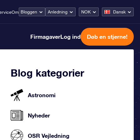
Bloggen
Anledning
NOK
Dansk
ervice
Om
Firmagaver
Log ind
Døb en stjerne!
Blog kategorier
Astronomi
Nyheder
OSR Vejledning