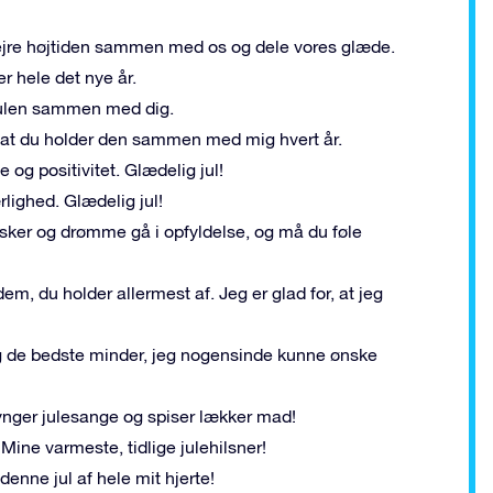
fejre højtiden sammen med os og dele vores glæde.
r hele det nye år.
e julen sammen med dig.
or, at du holder den sammen med mig hvert år.
 og positivitet. Glædelig jul!
rlighed. Glædelig jul!
nsker og drømme gå i opfyldelse, og må du føle
m, du holder allermest af. Jeg er glad for, at jeg
 mig de bedste minder, jeg nogensinde kunne ønske
ynger julesange og spiser lækker mad!
 Mine varmeste, tidlige julehilsner!
enne jul af hele mit hjerte!