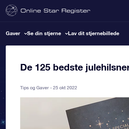
Gaver
Se din stjerne
Lav dit stjernebillede
De 125 bedste julehilsne
Tips og Gaver
25 okt 2022