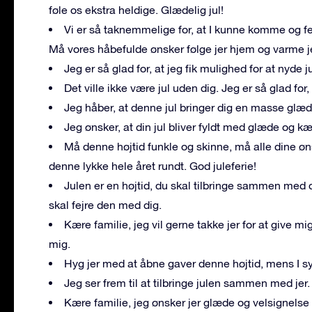
føle os ekstra heldige. Glædelig jul!
Vi er så taknemmelige for, at I kunne komme og 
Må vores håbefulde ønsker følge jer hjem og varme je
Jeg er så glad for, at jeg fik mulighed for at nyd
Det ville ikke være jul uden dig. Jeg er så glad f
Jeg håber, at denne jul bringer dig en masse glæde
Jeg ønsker, at din jul bliver fyldt med glæde og kæ
Må denne højtid funkle og skinne, må alle dine ø
denne lykke hele året rundt. God juleferie!
Julen er en højtid, du skal tilbringe sammen med de
skal fejre den med dig.
Kære familie, jeg vil gerne takke jer for at give
mig.
Hyg jer med at åbne gaver denne højtid, mens I s
Jeg ser frem til at tilbringe julen sammen med jer.
Kære familie, jeg ønsker jer glæde og velsignelse d