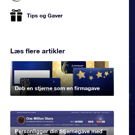
Tips og Gaver
Læs flere artikler
Døb en stjerne som en firmagave
Personliggør din Stjernegave med