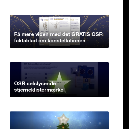
Få mere viden med det GRATIS OSR
faktablad om konstellationen
OSR selslysende
stjerneklistermærke