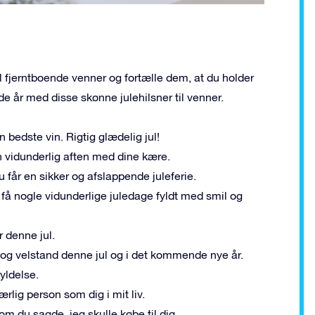
il fjerntboende venner og fortælle dem, at du holder
år med disse skønne julehilsner til venner.
 bedste vin. Rigtig glædelig jul!
n vidunderlig aften med dine kære.
u får en sikker og afslappende juleferie.
få nogle vidunderlige juledage fyldt med smil og
 denne jul.
d og velstand denne jul og i det kommende nye år.
fyldelse.
lig person som dig i mit liv.
om du sagde, jeg skulle købe til dig.