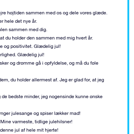
fejre højtiden sammen med os og dele vores glæde.
r hele det nye år.
e julen sammen med dig.
or, at du holder den sammen med mig hvert år.
 og positivitet. Glædelig jul!
rlighed. Glædelig jul!
nsker og drømme gå i opfyldelse, og må du føle
m, du holder allermest af. Jeg er glad for, at jeg
 mig de bedste minder, jeg nogensinde kunne ønske
ynger julesange og spiser lækker mad!
 Mine varmeste, tidlige julehilsner!
enne jul af hele mit hjerte!