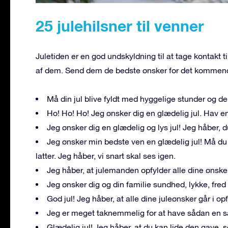
25 julehilsner til venner
Juletiden er en god undskyldning til at tage kontakt t
af dem. Send dem de bedste ønsker for det kommende 
Må din jul blive fyldt med hyggelige stunder og den
Ho! Ho! Ho! Jeg ønsker dig en glædelig jul. Hav e
Jeg ønsker dig en glædelig og lys jul! Jeg håber, d
Jeg ønsker min bedste ven en glædelig jul! Må du 
latter. Jeg håber, vi snart skal ses igen.
Jeg håber, at julemanden opfylder alle dine ønsker
Jeg ønsker dig og din familie sundhed, lykke, fre
God jul! Jeg håber, at alle dine juleønsker går i op
Jeg er meget taknemmelig for at have sådan en sær
Glædelig jul! Jeg håber, at du kan lide den gave, s