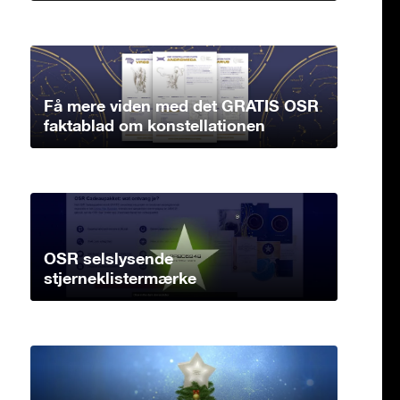
Få mere viden med det GRATIS OSR
faktablad om konstellationen
OSR selslysende
stjerneklistermærke