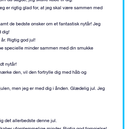
eg er rigtig glad for, at jeg skal være sammen med
 samt de bedste ønsker om et fantastisk nytår! Jeg
 dig!
år. Rigtig god jul!
skabe specielle minder sammen med din smukke
dt nytår!
ærke den, vil den fortrylle dig med håb og
julen, men jeg er med dig i ånden. Glædelig jul. Jeg
ig det allerbedste denne jul.
g skaber uforglemmelige minder. Rigtig god fornøjelse!