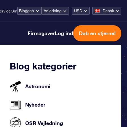
Bloggen
Anledning
USD
Dansk
ervice
Om
Firmagaver
Log ind
Døb en stjerne!
Blog kategorier
Astronomi
Nyheder
OSR Vejledning