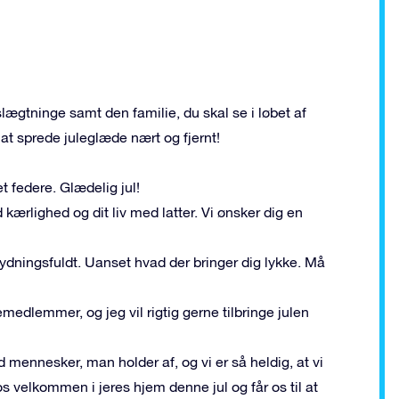
 slægtninge samt den familie, du skal se i løbet af
d at sprede juleglæde nært og fjernt!
et federe. Glædelig jul!
 kærlighed og dit liv med latter. Vi ønsker dig en
ydningsfuldt. Uanset hvad der bringer dig lykke. Må
emedlemmer, og jeg vil rigtig gerne tilbringe julen
d mennesker, man holder af, og vi er så heldig, at vi
os velkommen i jeres hjem denne jul og får os til at