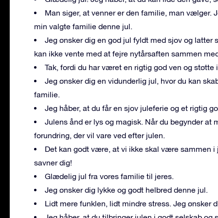
Man siger, at venner er den familie, man vælger. J
min valgte familie denne jul.
Jeg ønsker dig en god jul fyldt med sjov og latter
kan ikke vente med at fejre nytårsaften sammen med
Tak, fordi du har været en rigtig god ven og støtte i 
Jeg ønsker dig en vidunderlig jul, hvor du kan 
familie.
Jeg håber, at du får en sjov juleferie og et rigtig go
Julens ånd er lys og magisk. Når du begynder at m
forundring, der vil vare ved efter julen.
Det kan godt være, at vi ikke skal være sammen i 
savner dig!
Glædelig jul fra vores familie til jeres.
Jeg ønsker dig lykke og godt helbred denne jul.
Lidt mere funklen, lidt mindre stress. Jeg ønsker d
Jeg håber, at du tilbringer julen i godt selskab o