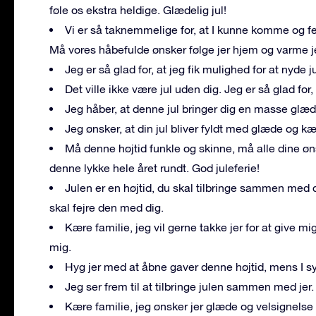
føle os ekstra heldige. Glædelig jul!
Vi er så taknemmelige for, at I kunne komme og 
Må vores håbefulde ønsker følge jer hjem og varme je
Jeg er så glad for, at jeg fik mulighed for at nyd
Det ville ikke være jul uden dig. Jeg er så glad f
Jeg håber, at denne jul bringer dig en masse glæde
Jeg ønsker, at din jul bliver fyldt med glæde og kæ
Må denne højtid funkle og skinne, må alle dine ø
denne lykke hele året rundt. God juleferie!
Julen er en højtid, du skal tilbringe sammen med de
skal fejre den med dig.
Kære familie, jeg vil gerne takke jer for at give
mig.
Hyg jer med at åbne gaver denne højtid, mens I s
Jeg ser frem til at tilbringe julen sammen med jer.
Kære familie, jeg ønsker jer glæde og velsignelse d