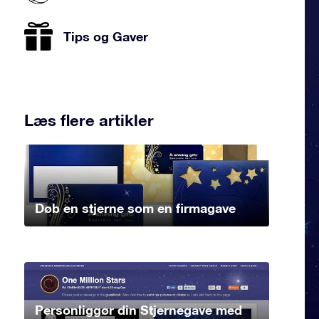
Tips og Gaver
Læs flere artikler
Døb en stjerne som en firmagave
Personliggør din Stjernegave med