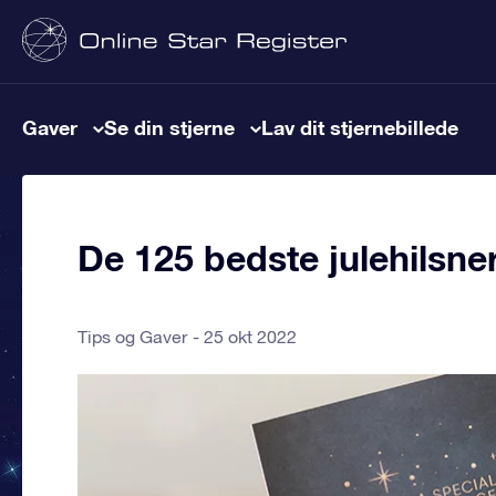
Gaver
Se din stjerne
Lav dit stjernebillede
De 125 bedste julehilsne
Tips og Gaver
25 okt 2022