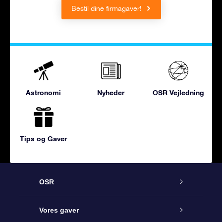
Bestil dine firmagaver!
Astronomi
Nyheder
OSR Vejledning
Tips og Gaver
OSR
Kundeservice
Vores gaver