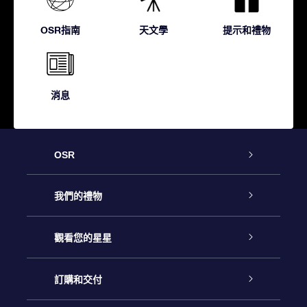
OSR指南
天文學
提示和禮物
消息
OSR
客戶服務
我們的禮物
聯繫我們
Online Star禮物
觀看您的星星
博客
OSR禮物包
星星注册
訂購和交付