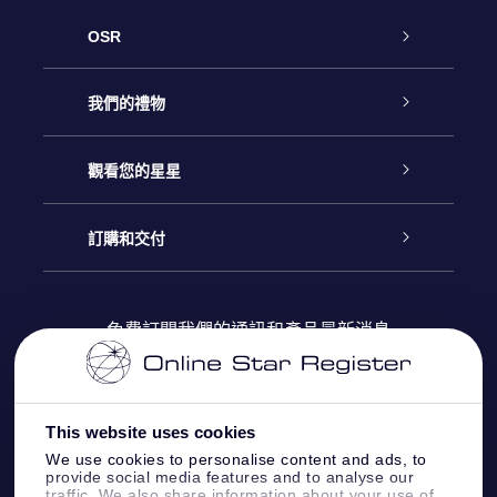
OSR
客戶服務
我們的禮物
聯繫我們
Online Star禮物
觀看您的星星
博客
OSR禮物包
星星注册
訂購和交付
OSR Star Finder App
常見問題解答
Super Star 禮物
客戶登錄
免費訂閱我們的通訊和產品最新消息
個性化的Star Page
評論
OSR 禮物卡
付款資訊
One Million Stars
This website uses cookies
公司禮品
配送信息
We use cookies to personalise content and ads, to
provide social media features and to analyse our
OSR Starsaver
traffic. We also share information about your use of