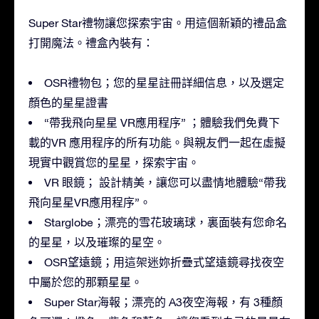
Super Star禮物讓您探索宇宙。用這個新穎的禮品盒
打開魔法。禮盒內裝有：
OSR禮物包；您的星星註冊詳細信息，以及選定
顏色的星星證書
“帶我飛向星星 VR應用程序” ；體驗我們免費下
載的VR 應用程序的所有功能。與親友們一起在虛擬
現實中觀賞您的星星，探索宇宙。
VR 眼鏡； 設計精美，讓您可以盡情地體驗“帶我
飛向星星VR應用程序”。
Starglobe；漂亮的雪花玻璃球，裏面裝有您命名
的星星，以及璀璨的星空。
OSR望遠鏡；用這架迷妳折疊式望遠鏡尋找夜空
中屬於您的那顆星星。
Super Star海報；漂亮的 A3夜空海報，有 3種顏