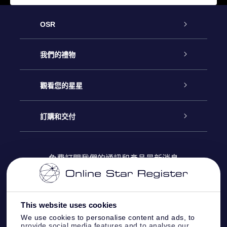
OSR
客戶服務
我們的禮物
聯繫我們
Online Star禮物
觀看您的星星
博客
OSR禮物包
星星注册
訂購和交付
OSR Star Finder App
常見問題解答
Super Star 禮物
客戶登錄
免費訂閱我們的通訊和產品最新消息
個性化的Star Page
評論
OSR 禮物卡
付款資訊
One Million Stars
This website uses cookies
公司禮品
配送信息
We use cookies to personalise content and ads, to
provide social media features and to analyse our