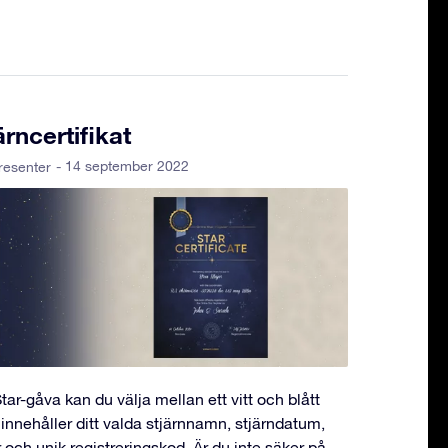
järncertifikat
- 14 september 2022
resenter
tar-gåva kan du välja mellan ett vitt och blått
et innehåller ditt valda stjärnnamn, stjärndatum,
r och unik registreringskod. Är du inte säker på