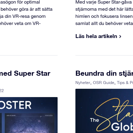
lasögon för optimal
Med varje Super Star-gåva 
 behöver göra är att sätta
stjärnorna med det här lätt
rja din VR-resa genom
himlen och fokusera linsen f
behöver veta om VR-
samlat allt du behöver vet
Läs hela artikeln
 med Super Star
Beundra din stjär
Nyheter
OSR Guide
Tips & P
22