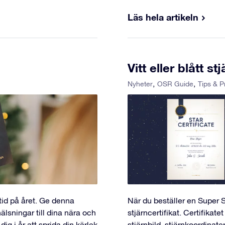
Läs hela artikeln
Vitt eller blått st
Nyheter
OSR Guide
Tips & P
id på året. Ge denna
När du beställer en Super S
lsningar till dina nära och
stjärncertifikat. Certifikat
ig i år att sprida din kärlek
stjärnbild, stjärnkoordinate