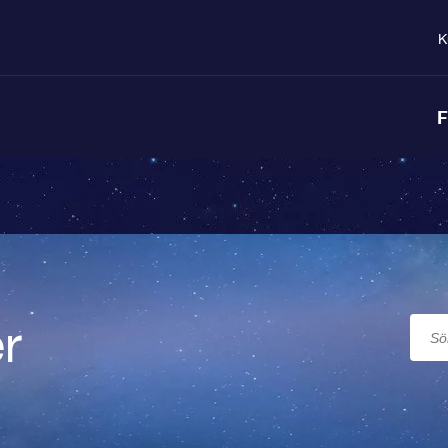
K
F
r