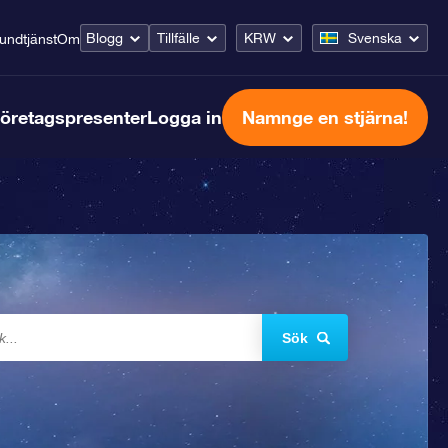
Blogg
Tillfälle
KRW
Svenska
undtjänst
Om
öretagspresenter
Logga in
Namnge en stjärna!
Sök