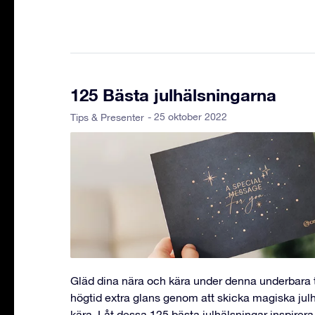
125 Bästa julhälsningarna
- 25 oktober 2022
Tips & Presenter
Gläd dina nära och kära under denna underbara t
högtid extra glans genom att skicka magiska julhä
kära. Låt dessa 125 bästa julhälsningar inspirera d