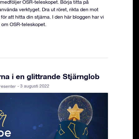
medföljer OSR-teleskopet. Börja titta på
använda verktyget. Dra ut röret, rikta den mot
ör att hitta din stjärna. I den här bloggen har vi
a om OSR-teleskopet.
na i en glittrande Stjärnglob
- 3 augusti 2022
resenter