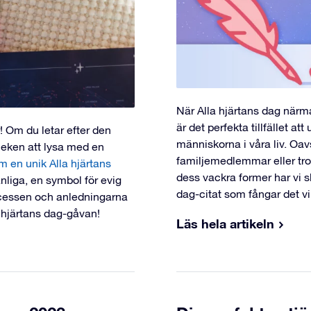
När Alla hjärtans dag närmar
är det perfekta tillfället at
r! Om du letar efter den
människorna i våra liv. Oav
rleken att lysa med en
familjemedlemmar eller trog
 en unik Alla hjärtans
dess vackra former har vi 
anliga, en symbol för evig
dag-citat som fångar det v
rocessen och anledningarna
 hjärtans dag-gåvan!
Läs hela artikeln