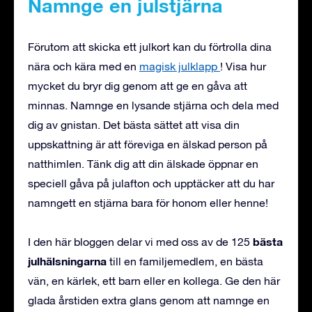
Namnge en julstjärna
Förutom att skicka ett julkort kan du förtrolla dina
nära och kära med en
magisk julklapp
! Visa hur
mycket du bryr dig genom att ge en gåva att
minnas. Namnge en lysande stjärna och dela med
dig av gnistan. Det bästa sättet att visa din
uppskattning är att föreviga en älskad person på
natthimlen. Tänk dig att din älskade öppnar en
speciell gåva på julafton och upptäcker att du har
namngett en stjärna bara för honom eller henne!
bästa
I den här bloggen delar vi med oss av de 125
julhälsningarna
till en familjemedlem, en bästa
vän, en kärlek, ett barn eller en kollega. Ge den här
glada årstiden extra glans genom att namnge en