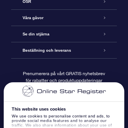
OSR
Kundtjänst
Våra gåvor
Kontakta oss
Online-Stjärngåva
Se din stjärna
Blogg
OSR Gåvopaket
Stjärnregiste
Beställning och leverans
Vanliga frågor
Super Star-gåva
OSR:s App Star Finder
Kundinloggning
Prenumerera på vårt GRATIS nyhetsbrev
för rabatter och produktuppdateringar
Recensioner
OSR Presentkort
Personlig Stjärnsida
Betalningsinformation
Företagspresenter
One Million Stars
Leveransinformation
This website uses cookies
OSR Starsaver
Returpolicy
We use cookies to personalise content and ads, to
provide social media features and to analyse our
traffic. We also share information about your use of