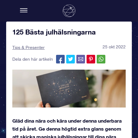
125 Bästa julhälsningarna
25 okt 2022
Tips & Presenter
Dela den här artikeln
Gläd dina nära och kära under denna underbara
tid på året. Ge denna högtid extra glans genom
att skicka magiska julhälsningar till dina nära