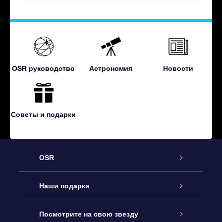
OSR руководство
Астрономия
Новости
Советы и подарки
OSR
Обслуживание
Наши подарки
Как с нами связаться
Онлайн подарок Online Star Gift
Посмотрите на свою звезду