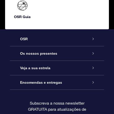
OSR Guia
OSR
Serviço
Os nossos presentes
Contactos
Prenda Star Online
Veja a sua estrela
O Blog
Pacote Prenda OSR
Registo de Estrela
Encomendas e entregas
Perguntas Frequentes
Super Presente Estrela
App OSR Star Finder
Login do Cliente
Subscreva a nossa newsletter
GRATUITA para atualizações de
Avaliações
O Cartão Presente OSR
Página de Estrela personalizada
Informação de pagamento